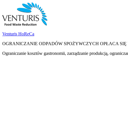
Skip
Skip
to
to
navigation
content
Venturis HoReCa
OGRANICZANIE ODPADÓW SPOŻYWCZYCH OPŁACA SIĘ
Ograniczanie kosztów gastronomii, zarządzanie produkcją, ogranicz