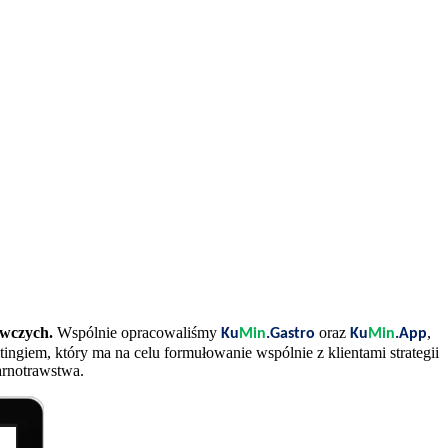
ywczych.
Wspólnie opracowaliśmy
oraz
,
Ku
Min
.Gastro
Ku
Min
.App
ngiem, który ma na celu formułowanie wspólnie z klientami strategii
arnotrawstwa.