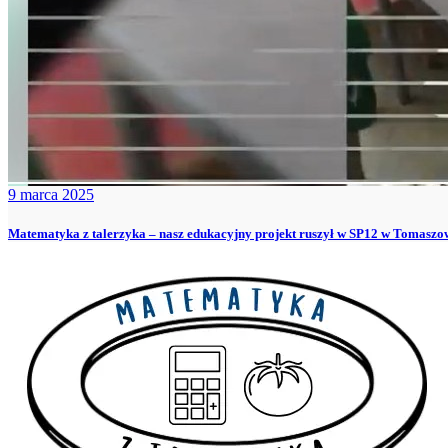
9 marca 2025
Matematyka z talerzyka – nasz edukacyjny projekt ruszył w SP12 w Tomasz