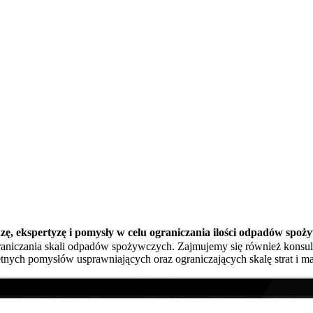
edzę, ekspertyzę i pomysły w celu ograniczania ilości odpadów spoż
raniczania skali odpadów spożywczych. Zajmujemy się również konsulti
nych pomysłów usprawniających oraz ograniczających skalę strat i m