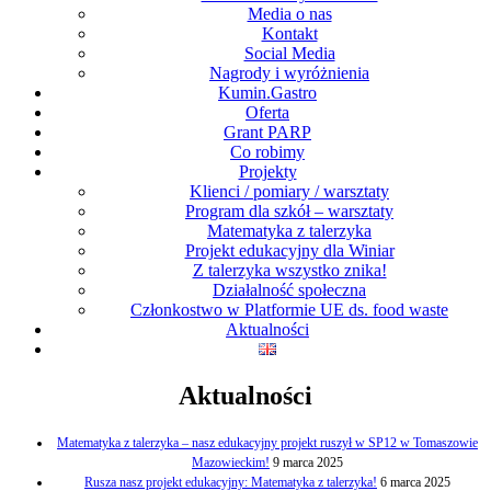
Media o nas
Kontakt
Social Media
Nagrody i wyróżnienia
Kumin.Gastro
Oferta
Grant PARP
Co robimy
Projekty
Klienci / pomiary / warsztaty
Program dla szkół – warsztaty
Matematyka z talerzyka
Projekt edukacyjny dla Winiar
Z talerzyka wszystko znika!
Działalność społeczna
Członkostwo w Platformie UE ds. food waste
Aktualności
Aktualności
Matematyka z talerzyka – nasz edukacyjny projekt ruszył w SP12 w Tomaszowie
Mazowieckim!
9 marca 2025
Rusza nasz projekt edukacyjny: Matematyka z talerzyka!
6 marca 2025