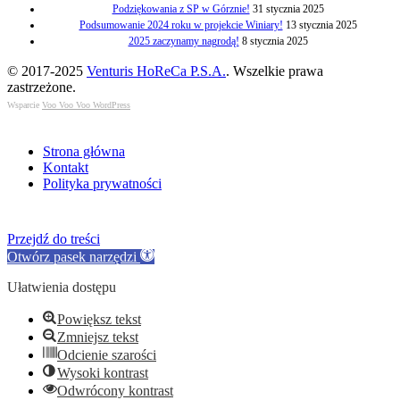
Podziękowania z SP w Górznie!
31 stycznia 2025
Podsumowanie 2024 roku w projekcie Winiary!
13 stycznia 2025
2025 zaczynamy nagrodą!
8 stycznia 2025
© 2017-2025
Venturis HoReCa P.S.A.
. Wszelkie prawa
zastrzeżone.
Wsparcie
Voo Voo Voo WordPress
Strona główna
Kontakt
Polityka prywatności
Przejdź do treści
Otwórz pasek narzędzi
Ułatwienia dostępu
Powiększ tekst
Zmniejsz tekst
Odcienie szarości
Wysoki kontrast
Odwrócony kontrast