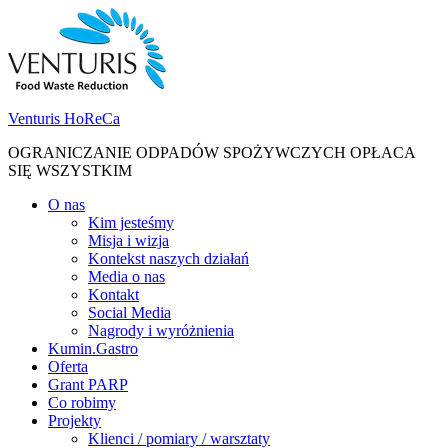
Skip
Skip
to
to
navigation
content
Venturis HoReCa
OGRANICZANIE ODPADÓW SPOŻYWCZYCH OPŁACA
SIĘ WSZYSTKIM
Toggle
O nas
navigation
Kim jesteśmy
menu
Misja i wizja
Kontekst naszych działań
Media o nas
Kontakt
Social Media
Nagrody i wyróżnienia
Kumin.Gastro
Oferta
Grant PARP
Co robimy
Projekty
Klienci / pomiary / warsztaty