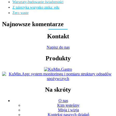
Warsztaty-budowanie świadomości
Z talerzyka wszystko znika: edu
Zero waste
Najnowsze komentarze
Kontakt
Napisz do nas
Produkty
Na skróty
O nas
Kim jesteśmy
Misja i wizja
Kontekst naszych działań