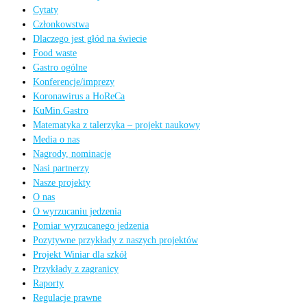
Cytaty
Członkowstwa
Dlaczego jest głód na świecie
Food waste
Gastro ogólne
Konferencje/imprezy
Koronawirus a HoReCa
KuMin.Gastro
Matematyka z talerzyka – projekt naukowy
Media o nas
Nagrody, nominacje
Nasi partnerzy
Nasze projekty
O nas
O wyrzucaniu jedzenia
Pomiar wyrzucanego jedzenia
Pozytywne przykłady z naszych projektów
Projekt Winiar dla szkół
Przykłady z zagranicy
Raporty
Regulacje prawne