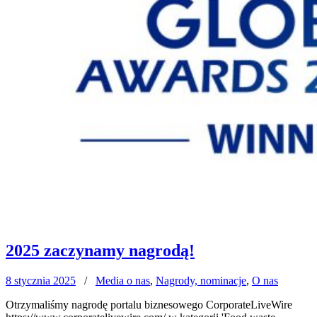
2025 zaczynamy nagrodą!
8 stycznia 2025
/
Media o nas
,
Nagrody, nominacje
,
O nas
Otrzymaliśmy nagrodę portalu biznesowego CorporateLiveWire