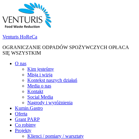
Skip
Skip
to
to
navigation
content
Venturis HoReCa
OGRANICZANIE ODPADÓW SPOŻYWCZYCH OPŁACA
SIĘ WSZYSTKIM
Toggle
O nas
navigation
Kim jesteśmy
menu
Misja i wizja
Kontekst naszych działań
Media o nas
Kontakt
Social Media
Nagrody i wyróżnienia
Kumin.Gastro
Oferta
Grant PARP
Co robimy
Projekty
Klienci / pomiary / warsztaty