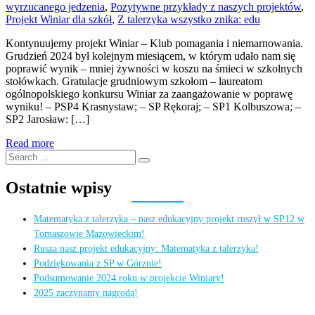
wyrzucanego jedzenia
,
Pozytywne przykłady z naszych projektów
,
Projekt Winiar dla szkół
,
Z talerzyka wszystko znika: edu
Kontynuujemy projekt Winiar – Klub pomagania i niemarnowania.
Grudzień 2024 był kolejnym miesiącem, w którym udało nam się
poprawić wynik – mniej żywności w koszu na śmieci w szkolnych
stołówkach. Gratulacje grudniowym szkołom – laureatom
ogólnopolskiego konkursu Winiar za zaangażowanie w poprawę
wyniku! – PSP4 Krasnystaw; – SP Rękoraj; – SP1 Kolbuszowa; –
SP2 Jarosław: […]
Read more
Search
Search
for:
Ostatnie wpisy
Matematyka z talerzyka – nasz edukacyjny projekt ruszył w SP12 w
Tomaszowie Mazowieckim!
Rusza nasz projekt edukacyjny: Matematyka z talerzyka!
Podziękowania z SP w Górznie!
Podsumowanie 2024 roku w projekcie Winiary!
2025 zaczynamy nagrodą!