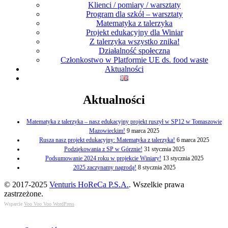
Klienci / pomiary / warsztaty
Program dla szkół – warsztaty
Matematyka z talerzyka
Projekt edukacyjny dla Winiar
Z talerzyka wszystko znika!
Działalność społeczna
Członkostwo w Platformie UE ds. food waste
Aktualności
Aktualności
Matematyka z talerzyka – nasz edukacyjny projekt ruszył w SP12 w Tomaszowie
Mazowieckim!
9 marca 2025
Rusza nasz projekt edukacyjny: Matematyka z talerzyka!
6 marca 2025
Podziękowania z SP w Górznie!
31 stycznia 2025
Podsumowanie 2024 roku w projekcie Winiary!
13 stycznia 2025
2025 zaczynamy nagrodą!
8 stycznia 2025
© 2017-2025
Venturis HoReCa P.S.A.
. Wszelkie prawa
zastrzeżone.
Wsparcie
Voo Voo Voo WordPress