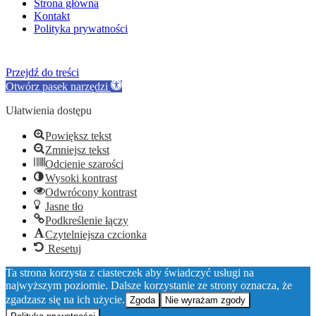
Strona główna
Kontakt
Polityka prywatności
Przejdź do treści
Otwórz pasek narzędzi
Ułatwienia dostępu
Powiększ tekst
Zmniejsz tekst
Odcienie szarości
Wysoki kontrast
Odwrócony kontrast
Jasne tło
Podkreślenie łączy
Czytelniejsza czcionka
Resetuj
Ta strona korzysta z ciasteczek aby świadczyć usługi na
najwyższym poziomie. Dalsze korzystanie ze strony oznacza, że
zgadzasz się na ich użycie.
Zgoda
Nie wyrażam zgody