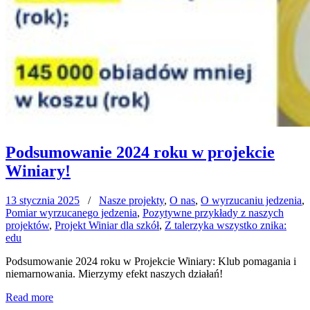
Podsumowanie 2024 roku w projekcie
Winiary!
13 stycznia 2025
/
Nasze projekty
,
O nas
,
O wyrzucaniu jedzenia
,
Pomiar wyrzucanego jedzenia
,
Pozytywne przykłady z naszych
projektów
,
Projekt Winiar dla szkół
,
Z talerzyka wszystko znika:
edu
Podsumowanie 2024 roku w Projekcie Winiary: Klub pomagania i
niemarnowania. Mierzymy efekt naszych działań!
Read more