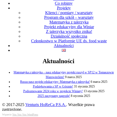
Co robimy
Projekty
Klienci / pomiary / warsztaty
Program dla szkół – warsztaty
Matematyka z talerzyka
Projekt edukacyjny dla Winiar
Z talerzyka wszystko znika!
Działalność społeczna
Członkostwo w Platformie UE ds. food waste
Aktualności
Aktualności
Matematyka z talerzyka – nasz edukacyjny projekt ruszył w SP12 w Tomaszowie
Mazowieckim!
9 marca 2025
Rusza nasz projekt edukacyjny: Matematyka z talerzyka!
6 marca 2025
Podziękowania z SP w Górznie!
31 stycznia 2025
Podsumowanie 2024 roku w projekcie Winiary!
13 stycznia 2025
2025 zaczynamy nagrodą!
8 stycznia 2025
© 2017-2025
Venturis HoReCa P.S.A.
. Wszelkie prawa
zastrzeżone.
Wsparcie
Voo Voo Voo WordPress