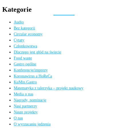
Kategorie
Audio
Bez kategorii
Circular economy
Cytaty
Członkowstwa
Dlaczego jest głód na świecie
Food waste
Gastro ogólne
Konferencje/imprezy
Koronawirus a HoReCa
KuMin.Gastro
Matematyka z talerzyka – projekt naukowy
Media o nas
Nagrody, nominacje
Nasi partnerzy
Nasze projekty
O nas
O wyrzucaniu jedzenia