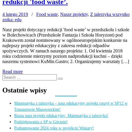
redukcji 'food waste’.
4 lutego 2019
/
Food waste
,
Nasze projekty
,
Z talerzyka wszystko
znika: edu
Nasz projekt dotyczący redukcji 'food waste’ w przedszkolu i szkole
w Bolechowicach (Przedszkole Fantazja i Szkoła Horyzont) pod
Krakowem został nominowany w ogólnoeuropejskim konkursie na
najlepszy projekt edukacyjny z zakresu redukcji odpadów
spożywczych. W ramach naszego projektu: 1. Od kwietnia 2018
roku codziennie mierzymy poziom nadprodukcji kuchni – dzięki
naszemu systemowi KuMin.Gastro; 2. Organizujemy warsztaty […]
Read more
Search
Search
for:
Ostatnie wpisy
Matematyka z talerzyka – nasz edukacyjny projekt ruszył w SP12 w
Tomaszowie Mazowieckim!
Rusza nasz projekt edukacyjny: Matematyka z talerzyka!
Podziękowania z SP w Górznie!
Podsumowanie 2024 roku w projekcie Winiary!