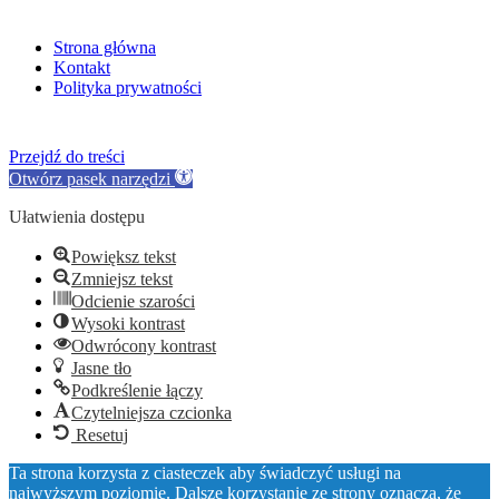
Strona główna
Kontakt
Polityka prywatności
Przejdź do treści
Otwórz pasek narzędzi
Ułatwienia dostępu
Powiększ tekst
Zmniejsz tekst
Odcienie szarości
Wysoki kontrast
Odwrócony kontrast
Jasne tło
Podkreślenie łączy
Czytelniejsza czcionka
Resetuj
Ta strona korzysta z ciasteczek aby świadczyć usługi na
najwyższym poziomie. Dalsze korzystanie ze strony oznacza, że