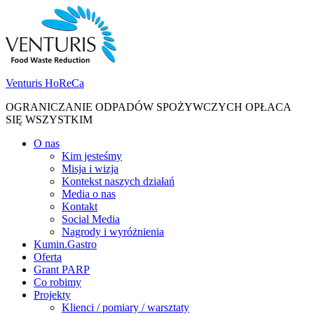
Skip
Skip
to
to
navigation
content
Venturis HoReCa
OGRANICZANIE ODPADÓW SPOŻYWCZYCH OPŁACA
SIĘ WSZYSTKIM
Toggle
O nas
navigation
Kim jesteśmy
menu
Misja i wizja
Kontekst naszych działań
Media o nas
Kontakt
Social Media
Nagrody i wyróżnienia
Kumin.Gastro
Oferta
Grant PARP
Co robimy
Projekty
Klienci / pomiary / warsztaty