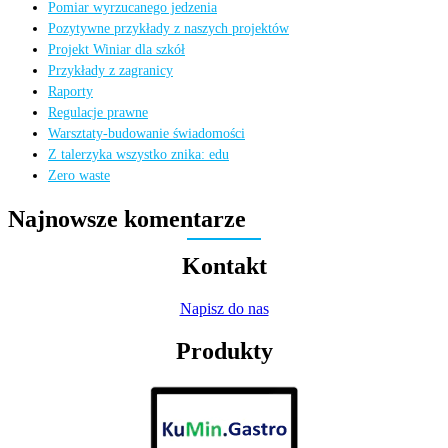
Pomiar wyrzucanego jedzenia
Pozytywne przykłady z naszych projektów
Projekt Winiar dla szkół
Przykłady z zagranicy
Raporty
Regulacje prawne
Warsztaty-budowanie świadomości
Z talerzyka wszystko znika: edu
Zero waste
Najnowsze komentarze
Kontakt
Napisz do nas
Produkty