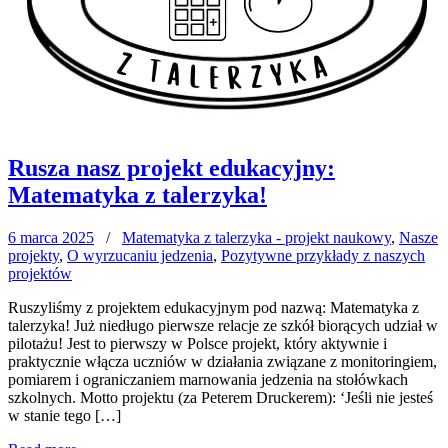
Rusza nasz projekt edukacyjny:
Matematyka z talerzyka!
6 marca 2025
/
Matematyka z talerzyka - projekt naukowy
,
Nasze
projekty
,
O wyrzucaniu jedzenia
,
Pozytywne przykłady z naszych
projektów
Ruszyliśmy z projektem edukacyjnym pod nazwą: Matematyka z
talerzyka! Już niedługo pierwsze relacje ze szkół biorących udział w
pilotażu! Jest to pierwszy w Polsce projekt, który aktywnie i
praktycznie włącza uczniów w działania związane z monitoringiem,
pomiarem i ograniczaniem marnowania jedzenia na stołówkach
szkolnych. Motto projektu (za Peterem Druckerem): ‘Jeśli nie jesteś
w stanie tego […]