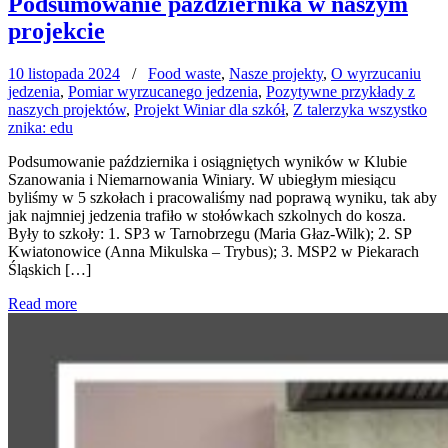
Podsumowanie października w naszym
projekcie
10 listopada 2024
/
Food waste
,
Nasze projekty
,
O wyrzucaniu
jedzenia
,
Pomiar wyrzucanego jedzenia
,
Pozytywne przykłady z
naszych projektów
,
Projekt Winiar dla szkół
,
Z talerzyka wszystko
znika: edu
Podsumowanie października i osiągniętych wyników w Klubie
Szanowania i Niemarnowania Winiary. W ubiegłym miesiącu
byliśmy w 5 szkołach i pracowaliśmy nad poprawą wyniku, tak aby
jak najmniej jedzenia trafiło w stołówkach szkolnych do kosza.
Były to szkoły: 1. SP3 w Tarnobrzegu (Maria Głaz-Wilk); 2. SP
Kwiatonowice (Anna Mikulska – Trybus); 3. MSP2 w Piekarach
Śląskich […]
Read more