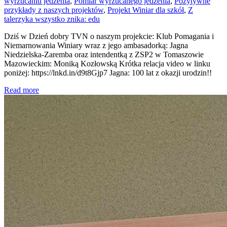
wyrzucaniu jedzenia
,
Pomiar wyrzucanego jedzenia
,
Pozytywne
przykłady z naszych projektów
,
Projekt Winiar dla szkół
,
Z
talerzyka wszystko znika: edu
Dziś w Dzień dobry TVN o naszym projekcie: Klub Pomagania i
Niemarnowania Winiary wraz z jego ambasadorką: Jagna
Niedzielska-Zaremba oraz intendentką z ZSP2 w Tomaszowie
Mazowieckim: Moniką Kozłowską Krótka relacja video w linku
poniżej: https://lnkd.in/d9t8Gjp7 Jagna: 100 lat z okazji urodzin!!
Read more