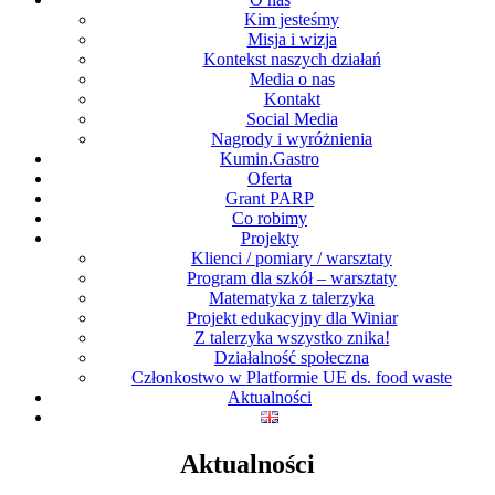
Kim jesteśmy
Misja i wizja
Kontekst naszych działań
Media o nas
Kontakt
Social Media
Nagrody i wyróżnienia
Kumin.Gastro
Oferta
Grant PARP
Co robimy
Projekty
Klienci / pomiary / warsztaty
Program dla szkół – warsztaty
Matematyka z talerzyka
Projekt edukacyjny dla Winiar
Z talerzyka wszystko znika!
Działalność społeczna
Członkostwo w Platformie UE ds. food waste
Aktualności
Aktualności