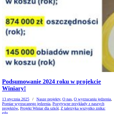
Podsumowanie 2024 roku w projekcie
Winiary!
13 stycznia 2025
/
Nasze projekty
,
O nas
,
O wyrzucaniu jedzenia
,
Pomiar wyrzucanego jedzenia
,
Pozytywne przykłady z naszych
projektów
,
Projekt Winiar dla szkół
,
Z talerzyka wszystko znika:
edu