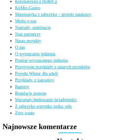
Koronawirus a HoReCa
KuMin.Gastro
Matematyka z talerzyka – projekt naukowy
Media o nas
Nagrody, nominacje
Nasi partnerzy
Nasze projekty
O nas
O wyrzucaniu jedzenia
Pomiar wyrzucanego jedzenia
Pozytywne przykłady z naszych projektów
Projekt Winiar dla szkół
Przykłady z zagranicy
Raporty
Regulacje prawne
Warsztaty-budowanie świadomości
Z talerzyka wszystko znika: edu
Zero waste
Najnowsze komentarze