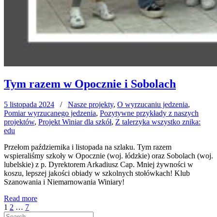
Tym razem w Opocznie i Sobolach
5 listopada 2024
/
Nasze projekty
,
O wyrzucaniu jedzenia
,
Pomiar wyrzucanego jedzenia
,
Pozytywne przykłady z naszych
projektów
,
Projekt Winiar dla szkół
,
Z talerzyka wszystko znika:
edu
Przełom października i listopada na szlaku. Tym razem
wspieraliśmy szkoły w Opocznie (woj. łódzkie) oraz Sobolach (woj.
lubelskie) z p. Dyrektorem Arkadiusz Cap. Mniej żywności w
koszu, lepszej jakości obiady w szkolnych stołówkach! Klub
Szanowania i Niemarnowania Winiary!
Read more
Stronicowanie
Page
Page
Page
Next
1
2
…
7
Search
page