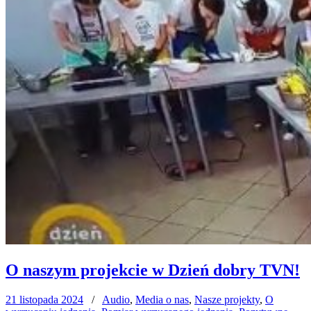
O naszym projekcie w Dzień dobry TVN!
21 listopada 2024
/
Audio
,
Media o nas
,
Nasze projekty
,
O