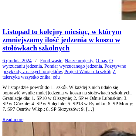
Listopad to kolejny miesiąc, w którym
zmniejszamy ilość jedzenia w koszu w
stołówkach szkolnych
6 grudnia 2024
/
Food waste
,
Nasze projekty
,
O nas
,
O
wyrzucaniu jedzenia
,
Pomiar wyrzucanego jedzenia
,
Pozytywne
przykłady z naszych projektów
,
Projekt Winiar dla szkół
,
Z
talerzyka wszystko znika: edu
W listopadzie powrót do 11 szkół. W każdej z nich udało się
poprawić wynik: mniej jedzenia w koszu na stołówkach szkolnych.
Gratulacje dla: 1. SP10 w Olsztynie; 2. SP w Ośnie Lubuskim; 3.
SP w Górznie; 4. SP w Sulęcinie; 5. SP18 w Rybniku; 6. SP Mordy;
7. SP7 Ostrów Wlkp.; 8. SP Skrzyszów; 9. […]
Read more