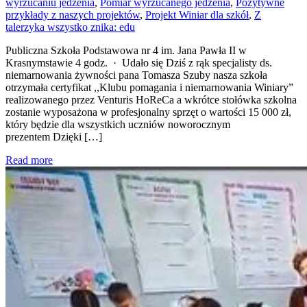
wyrzucaniu jedzenia
,
Pomiar wyrzucanego jedzenia
,
Pozytywne
przykłady z naszych projektów
,
Projekt Winiar dla szkół
,
Z
talerzyka wszystko znika: edu
Publiczna Szkoła Podstawowa nr 4 im. Jana Pawła II w
Krasnymstawie 4 godz. · Udało się Dziś z rąk specjalisty ds.
niemarnowania żywności pana Tomasza Szuby nasza szkoła
otrzymała certyfikat ,,Klubu pomagania i niemarnowania Winiary”
realizowanego przez Venturis HoReCa a wkrótce stołówka szkolna
zostanie wyposażona w profesjonalny sprzęt o wartości 15 000 zł,
który będzie dla wszystkich uczniów noworocznym
prezentem Dzięki […]
Read more