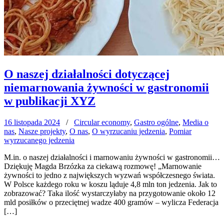
O naszej działalności dotyczącej
niemarnowania żywności w gastronomii
w publikacji XYZ
16 listopada 2024
/
Circular economy
,
Gastro ogólne
,
Media o
nas
,
Nasze projekty
,
O nas
,
O wyrzucaniu jedzenia
,
Pomiar
wyrzucanego jedzenia
M.in. o naszej działalności i marnowaniu żywności w gastronomii…
Dziękuję Magda Brzózka za ciekawą rozmowę! „Marnowanie
żywności to jedno z największych wyzwań współczesnego świata.
W Polsce każdego roku w koszu ląduje 4,8 mln ton jedzenia. Jak to
zobrazować? Taka ilość wystarczyłaby na przygotowanie około 12
mld posiłków o przeciętnej wadze 400 gramów – wylicza Federacja
[…]