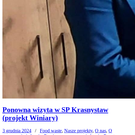
Ponowna wizyta w SP Krasnystaw
(projekt Winiary)
3 grudnia 2024
/
Food waste
,
Nasze projekty
,
O nas
,
O