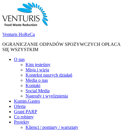
Skip
Skip
to
to
navigation
content
Venturis HoReCa
OGRANICZANIE ODPADÓW SPOŻYWCZYCH OPŁACA
SIĘ WSZYSTKIM
Toggle
O nas
navigation
Kim jesteśmy
menu
Misja i wizja
Kontekst naszych działań
Media o nas
Kontakt
Social Media
Nagrody i wyróżnienia
Kumin.Gastro
Oferta
Grant PARP
Co robimy
Projekty
Klienci / pomiary / warsztaty