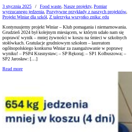
3 stycznia 2025
/
Food waste
,
Nasze projekty
,
Pomiar
wyrzucanego jedzenia
,
Pozytywne przykłady z naszych projektów
,
Projekt Winiar dla szkół
,
Z talerzyka wszystko znika: edu
Kontynuujemy projekt Winiar – Klub pomagania i niemarnowania.
Grudzień 2024 był kolejnym miesiącem, w którym udało nam się
poprawić wynik – mniej żywności w koszu na śmieci w szkolnych
stołówkach. Gratulacje grudniowym szkołom – laureatom
ogólnopolskiego konkursu Winiar za zaangażowanie w poprawę
wyniku! – PSP4 Krasnystaw; – SP Rękoraj; – SP1 Kolbuszowa; –
SP2 Jarosław: […]
Read more