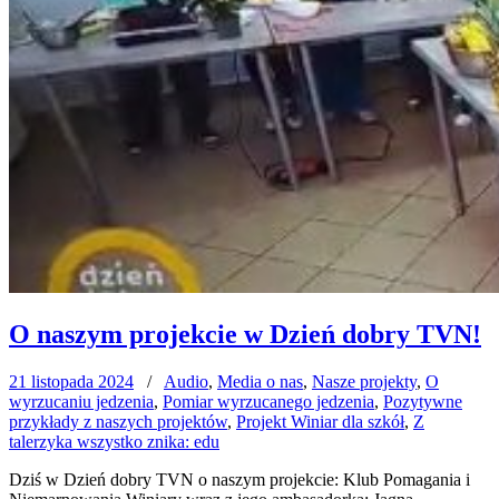
O naszym projekcie w Dzień dobry TVN!
21 listopada 2024
/
Audio
,
Media o nas
,
Nasze projekty
,
O
wyrzucaniu jedzenia
,
Pomiar wyrzucanego jedzenia
,
Pozytywne
przykłady z naszych projektów
,
Projekt Winiar dla szkół
,
Z
talerzyka wszystko znika: edu
Dziś w Dzień dobry TVN o naszym projekcie: Klub Pomagania i