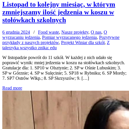
Listopad to kolejny miesiąc, w którym
zmniejszamy ilość jedzenia w koszu w
stołówkach szkolnych
6 grudnia 2024
/
Food waste
,
Nasze projekty
,
O nas
,
O
wyrzucaniu jedzenia
,
Pomiar wyrzucanego jedzenia
,
Pozytywne
przykłady z naszych projektów
,
Projekt Winiar dla szkół
,
Z
talerzyka wszystko znika: edu
W listopadzie powrót do 11 szkół. W każdej z nich udało się
poprawić wynik: mniej jedzenia w koszu na stołówkach szkolnych.
Gratulacje dla: 1. SP10 w Olsztynie; 2. SP w Ośnie Lubuskim; 3.
SP w Górznie; 4. SP w Sulęcinie; 5. SP18 w Rybniku; 6. SP Mordy;
7. SP7 Ostrów Wlkp.; 8. SP Skrzyszów; 9. […]
Read more