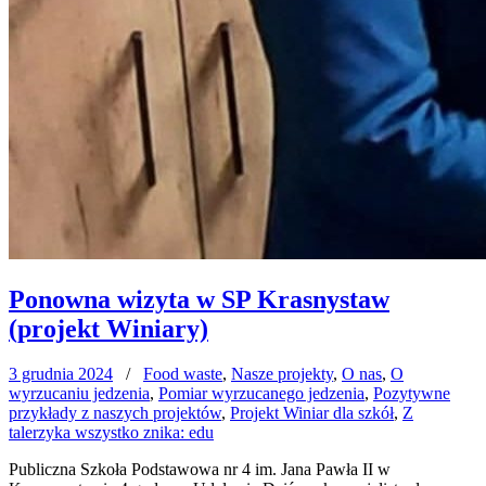
Ponowna wizyta w SP Krasnystaw
(projekt Winiary)
3 grudnia 2024
/
Food waste
,
Nasze projekty
,
O nas
,
O
wyrzucaniu jedzenia
,
Pomiar wyrzucanego jedzenia
,
Pozytywne
przykłady z naszych projektów
,
Projekt Winiar dla szkół
,
Z
talerzyka wszystko znika: edu
Publiczna Szkoła Podstawowa nr 4 im. Jana Pawła II w