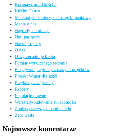
Koronawirus a HoReCa
KuMin.Gastro
Matematyka z talerzyka – projekt naukowy
Media o nas
Nagrody, nominacje
Nasi partnerzy
Nasze projekty
O nas
O wyrzucaniu jedzenia
Pomiar wyrzucanego jedzenia
Pozytywne przykłady z naszych projektów
Projekt Winiar dla szkół
Przykłady z zagranicy
Raporty
Regulacje prawne
Warsztaty-budowanie świadomości
Z talerzyka wszystko znika: edu
Zero waste
Najnowsze komentarze