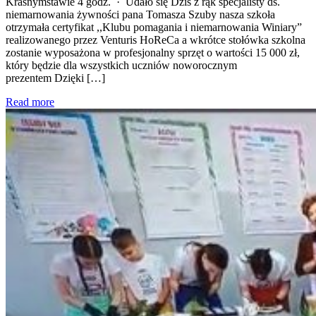
Krasnymstawie 4 godz. · Udało się Dziś z rąk specjalisty ds.
niemarnowania żywności pana Tomasza Szuby nasza szkoła
otrzymała certyfikat ,,Klubu pomagania i niemarnowania Winiary”
realizowanego przez Venturis HoReCa a wkrótce stołówka szkolna
zostanie wyposażona w profesjonalny sprzęt o wartości 15 000 zł,
który będzie dla wszystkich uczniów noworocznym
prezentem Dzięki […]
Read more