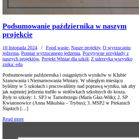
Podsumowanie października w naszym
projekcie
10 listopada 2024
/
Food waste
,
Nasze projekty
,
O wyrzucaniu
jedzenia
,
Pomiar wyrzucanego jedzenia
,
Pozytywne przykłady z
naszych projektów
,
Projekt Winiar dla szkół
,
Z talerzyka wszystko
znika: edu
Podsumowanie października i osiągniętych wyników w Klubie
Szanowania i Niemarnowania Winiary. W ubiegłym miesiącu
byliśmy w 5 szkołach i pracowaliśmy nad poprawą wyniku, tak aby
jak najmniej jedzenia trafiło w stołówkach szkolnych do kosza.
Były to szkoły: 1. SP3 w Tarnobrzegu (Maria Głaz-Wilk); 2. SP
Kwiatonowice (Anna Mikulska – Trybus); 3. MSP2 w Piekarach
Śląskich […]
Read more