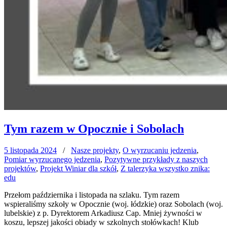
Tym razem w Opocznie i Sobolach
5 listopada 2024
/
Nasze projekty
,
O wyrzucaniu jedzenia
,
Pomiar wyrzucanego jedzenia
,
Pozytywne przykłady z naszych
projektów
,
Projekt Winiar dla szkół
,
Z talerzyka wszystko znika:
edu
Przełom października i listopada na szlaku. Tym razem
wspieraliśmy szkoły w Opocznie (woj. łódzkie) oraz Sobolach (woj.
lubelskie) z p. Dyrektorem Arkadiusz Cap. Mniej żywności w
koszu, lepszej jakości obiady w szkolnych stołówkach! Klub