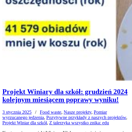
Projekt Winiary dla szkół: grudzień 2024
kolejnym miesiącem poprawy wyniku!
3 stycznia 2025
/
Food waste
,
Nasze projekty
,
Pomiar
wyrzucanego jedzenia
,
Pozytywne przykłady z naszych projektów
,
Projekt Winiar dla szkół
,
Z talerzyka wszystko znika: edu