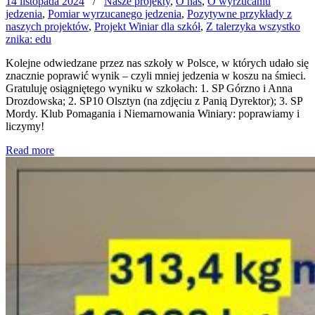
14 listopada 2024
/
Nasze projekty
,
O nas
,
O wyrzucaniu
jedzenia
,
Pomiar wyrzucanego jedzenia
,
Pozytywne przykłady z
naszych projektów
,
Projekt Winiar dla szkół
,
Z talerzyka wszystko
znika: edu
Kolejne odwiedzane przez nas szkoły w Polsce, w których udało się
znacznie poprawić wynik – czyli mniej jedzenia w koszu na śmieci.
Gratuluję osiągniętego wyniku w szkołach: 1. SP Górzno i Anna
Drozdowska; 2. SP10 Olsztyn (na zdjęciu z Panią Dyrektor); 3. SP
Mordy. Klub Pomagania i Niemarnowania Winiary: poprawiamy i
liczymy!
Read more