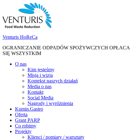
Skip
Skip
to
to
navigation
content
Venturis HoReCa
OGRANICZANIE ODPADÓW SPOŻYWCZYCH OPŁACA
SIĘ WSZYSTKIM
Toggle
O nas
navigation
Kim jesteśmy
menu
Misja i wizja
Kontekst naszych działań
Media o nas
Kontakt
Social Media
Nagrody i wyróżnienia
Kumin.Gastro
Oferta
Grant PARP
Co robimy
Projekty
Klienci / pomiary / warsztaty