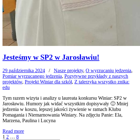
Jesteśmy w SP2 w Jarosławiu!
29 października 2024
/
Nasze projekty
,
O wyrzucaniu jedzenia
,
Pomiar wyrzucanego jedzenia
,
Pozytywne przykłady z naszych
projektów
,
Projekt Winiar dla szkół
,
Z talerzyka wszystko znika:
edu
Tym razem wizyta i analizy u laureata konkursu Winiar: SP2 w
Jarosławiu. Humory jak widać wszystkim dopisywały 🙂 Mniej
jedzenia w koszu, lepszej jakości żywienie w ramach Klubu
Pomagania i Niemarnowania Winiary. Na zdjęciu Panie: Ela,
Marzena, Paulina i Lucyna
Read more
Stronicowanie
Page
Page
Page
Next
1
2
…
8