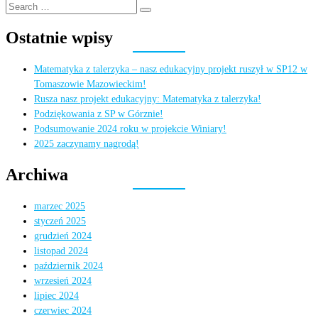
Search
page
wpisów
Search
for:
Ostatnie wpisy
Matematyka z talerzyka – nasz edukacyjny projekt ruszył w SP12 w
Tomaszowie Mazowieckim!
Rusza nasz projekt edukacyjny: Matematyka z talerzyka!
Podziękowania z SP w Górznie!
Podsumowanie 2024 roku w projekcie Winiary!
2025 zaczynamy nagrodą!
Archiwa
marzec 2025
styczeń 2025
grudzień 2024
listopad 2024
październik 2024
wrzesień 2024
lipiec 2024
czerwiec 2024