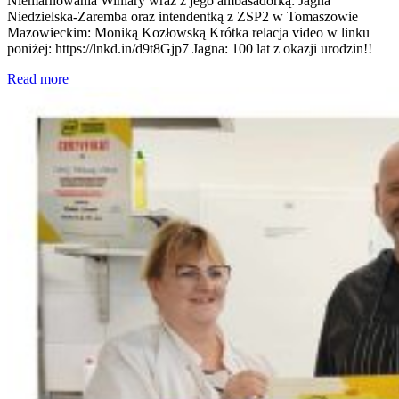
Niemarnowania Winiary wraz z jego ambasadorką: Jagna
Niedzielska-Zaremba oraz intendentką z ZSP2 w Tomaszowie
Mazowieckim: Moniką Kozłowską Krótka relacja video w linku
poniżej: https://lnkd.in/d9t8Gjp7 Jagna: 100 lat z okazji urodzin!!
Read more