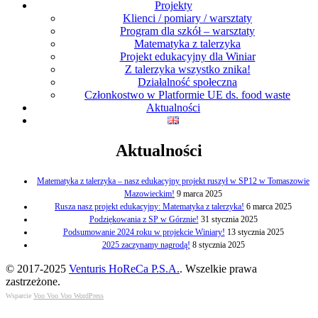
Projekty
Klienci / pomiary / warsztaty
Program dla szkół – warsztaty
Matematyka z talerzyka
Projekt edukacyjny dla Winiar
Z talerzyka wszystko znika!
Działalność społeczna
Członkostwo w Platformie UE ds. food waste
Aktualności
Aktualności
Matematyka z talerzyka – nasz edukacyjny projekt ruszył w SP12 w Tomaszowie
Mazowieckim!
9 marca 2025
Rusza nasz projekt edukacyjny: Matematyka z talerzyka!
6 marca 2025
Podziękowania z SP w Górznie!
31 stycznia 2025
Podsumowanie 2024 roku w projekcie Winiary!
13 stycznia 2025
2025 zaczynamy nagrodą!
8 stycznia 2025
© 2017-2025
Venturis HoReCa P.S.A.
. Wszelkie prawa
zastrzeżone.
Wsparcie
Voo Voo Voo WordPress