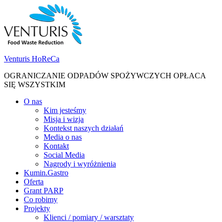
Skip
Skip
to
to
navigation
content
Venturis HoReCa
OGRANICZANIE ODPADÓW SPOŻYWCZYCH OPŁACA
SIĘ WSZYSTKIM
Toggle
O nas
navigation
Kim jesteśmy
menu
Misja i wizja
Kontekst naszych działań
Media o nas
Kontakt
Social Media
Nagrody i wyróżnienia
Kumin.Gastro
Oferta
Grant PARP
Co robimy
Projekty
Klienci / pomiary / warsztaty