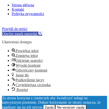
Strona główna
Kontakt
Polityka prywatności
Przejdź do treści
Otwórz pasek narzędzi
Ułatwienia dostępu
Powiększ tekst
Zmniejsz tekst
Odcienie szarości
Wysoki kontrast
Odwrócony kontrast
Jasne tło
Podkreślenie łączy
Czytelniejsza czcionka
Resetuj
Ta strona korzysta z ciasteczek aby świadczyć usługi na
najwyższym poziomie. Dalsze korzystanie ze strony oznacza, że
zgadzasz się na ich użycie.
Zgoda
Nie wyrażam zgody