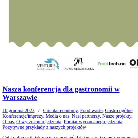
Nasza konferencja dla gastronomii w
Warszawie
10 grudnia 2023
/
Circular economy
,
Food waste
,
Gastro ogólne
,
Konferencje/imprezy
,
Media o nas
,
Nasi partnerzy
,
Nasze projekty
,
O nas
,
O wyrzucaniu jedzenia
,
Pomiar wyrzucanego jedzenia
,
Pozytywne przykłady z naszych projektów
Cel konferencji: jak można wesprzeć działania związane z poprawą