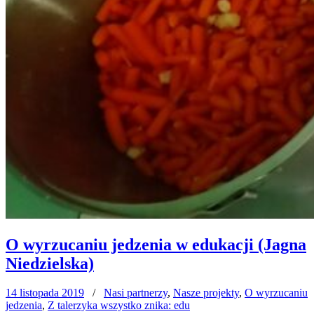
O wyrzucaniu jedzenia w edukacji (Jagna
Niedzielska)
14 listopada 2019
/
Nasi partnerzy
,
Nasze projekty
,
O wyrzucaniu
jedzenia
,
Z talerzyka wszystko znika: edu