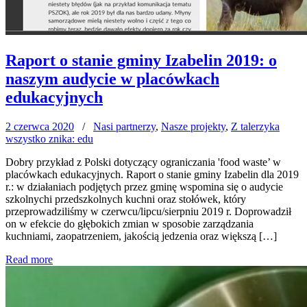
Raport o stanie gminy Izabelin 2019: o
naszym audycie w placówkach
edukacyjnych
2 czerwca 2020
/
Nasi partnerzy
,
Nasze projekty
,
Z talerzyka
wszystko znika: edu
Dobry przykład z Polski dotyczący ograniczania 'food waste’ w
placówkach edukacyjnych. Raport o stanie gminy Izabelin dla 2019
r.: w działaniach podjętych przez gminę wspomina się o audycie
szkolnychi przedszkolnych kuchni oraz stołówek, który
przeprowadziliśmy w czerwcu/lipcu/sierpniu 2019 r. Doprowadził
on w efekcie do głębokich zmian w sposobie zarządzania
kuchniami, zaopatrzeniem, jakością jedzenia oraz większą […]
Read more