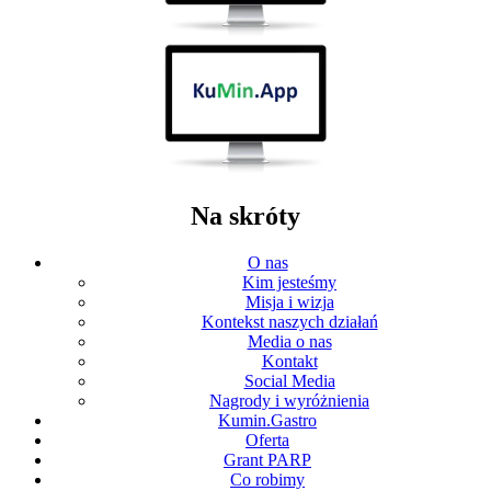
Na skróty
O nas
Kim jesteśmy
Misja i wizja
Kontekst naszych działań
Media o nas
Kontakt
Social Media
Nagrody i wyróżnienia
Kumin.Gastro
Oferta
Grant PARP
Co robimy