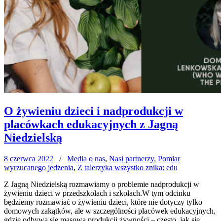
O żywieniu dzieci i nadprodukcji w
placówkach edukacyjnych z Jagną
Niedzielską
8 czerwca 2022
/
Media o nas
,
Nasi partnerzy
,
Pomiar
wyrzucanego jedzenia
,
Z talerzyka wszystko znika: edu
Z Jagną Niedzielską rozmawiamy o problemie nadprodukcji w
żywieniu dzieci w przedszkolach i szkołach.W tym odcinku
będziemy rozmawiać o żywieniu dzieci, które nie dotyczy tylko
domowych zakątków, ale w szczególności placówek edukacyjnych,
gdzie odbywa się masowa produkcji żywności – często, jak się