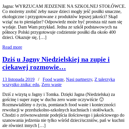
Jagna: WYRZUCAM JEDZENIE NA SZKOLNEJ STOŁÓWCE.
Co możemy zrobić żeby nasze dzieci mogły jeść posiłki smaczne,
ekologiczne i przygotowane z produktów lepszej jakości? Skąd
wziąć na to pieniądze? Odpowiedz może być prostsza niż nam się
wydaje. Dam Wam przykład. Jedna ze szkół podstawowych na
północy Polski przygotowuje codziennie posiłki dla około 400
dzieci. Okazuje się, […]
Read more
Dziś u Jagny Niedzielskiej na zupie i
ciekawej rozmowie…
13 listopada 2019
/
Food waste
,
Nasi partnerzy
,
Z talerzyka
wszystko znika: edu
,
Zero waste
Dziś z wizytą u Jagny i Tomka. Dzięki Jagna (Niedzielska) za
gościnę i super zupę w duchu zero waste oczywiście 🙂
Rozmawialiśmy o życiu, pomiarach food waste i konieczności
rewolucji w przedszkolno-szkolnych kuchniach i stołówkach.
Chodzi o zrównoważenie podejścia ilościowego i jakościowego do
szanowania jedzenia nie tylko wśród dzieci/uczniów, pań w kuchni
ale również innych […]