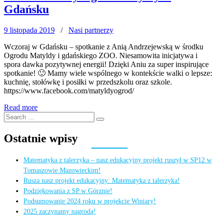
Gdańsku
9 listopada 2019
/
Nasi partnerzy
Wczoraj w Gdańsku – spotkanie z Anią Andrzejewską w środku
Ogrodu Matyldy i gdańskiego ZOO. Niesamowita inicjatywa i
spora dawka pozytywnej energii! Dzięki Aniu za super inspirujące
spotkanie! 🙂 Mamy wiele wspólnego w kontekście walki o lepsze:
kuchnię, stołówkę i posiłki w przedszkolu oraz szkole.
https://www.facebook.com/matyldyogrod/
Read more
Search
Search
for:
Ostatnie wpisy
Matematyka z talerzyka – nasz edukacyjny projekt ruszył w SP12 w
Tomaszowie Mazowieckim!
Rusza nasz projekt edukacyjny: Matematyka z talerzyka!
Podziękowania z SP w Górznie!
Podsumowanie 2024 roku w projekcie Winiary!
2025 zaczynamy nagrodą!