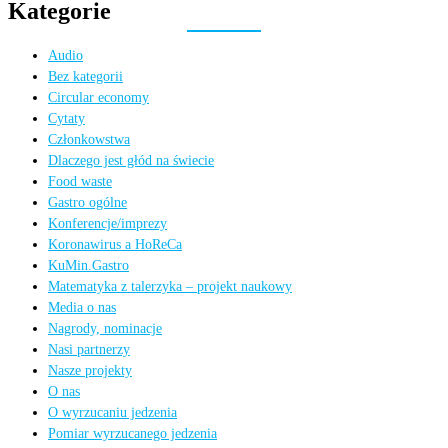
Kategorie
Audio
Bez kategorii
Circular economy
Cytaty
Członkowstwa
Dlaczego jest głód na świecie
Food waste
Gastro ogólne
Konferencje/imprezy
Koronawirus a HoReCa
KuMin.Gastro
Matematyka z talerzyka – projekt naukowy
Media o nas
Nagrody, nominacje
Nasi partnerzy
Nasze projekty
O nas
O wyrzucaniu jedzenia
Pomiar wyrzucanego jedzenia